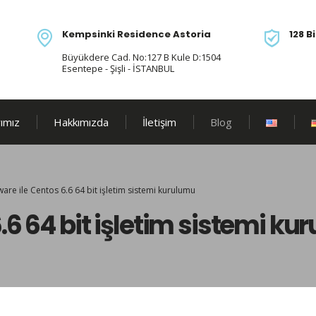
Kempsinki Residence Astoria
128 B
Büyükdere Cad. No:127 B Kule D:1504
Esentepe - Şişli - İSTANBUL
ımız
Hakkımızda
İletişim
Blog
are ile Centos 6.6 64 bit işletim sistemi kurulumu
.6 64 bit işletim sistemi ku