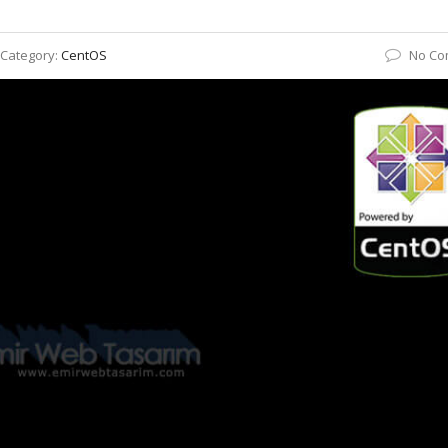
Category:
CentOS
No Co