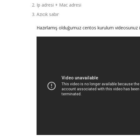
Ip adresi + Mac adresi
Azıcık sabır
Hazırlamış olduğumuz centos kurulum videosunuz izl