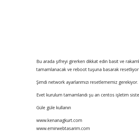
Bu arada şifreyi girerken dikkat edin basit ve raka
tamamlanacak ve reboot tuşuna basarak resetliyor
Şimdi network ayarlarımızı resetlememiz gerekiyor.
Evet kurulum tamamlandı şu an centos işletim sist
Güle güle kullanın
www.kenanagkurt.com
www.emirwebtasarim.com