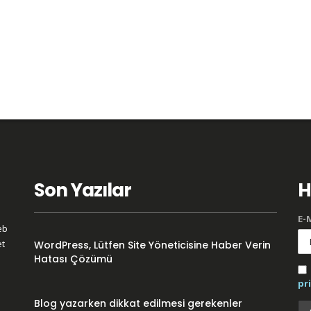
Son Yazılar
H
E-M
eb
et
WordPress, Lütfen Site Yöneticisine Haber Verin
Hatası Çözümü
pri
Blog yazarken dikkat edilmesi gerekenler