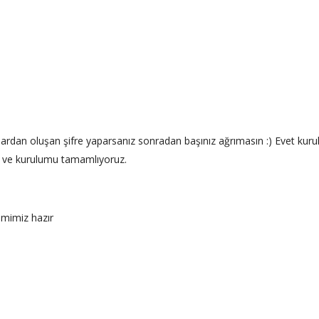
mlardan oluşan şifre yaparsanız sonradan başınız ağrımasın :) Evet kur
 ve kurulumu tamamlıyoruz.
emimiz hazır