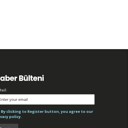
aber Bülteni
ail:
By clicking to Register button, you agree to our
vacy policy.