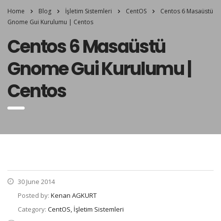
Home
Blog
İşletim Sistemleri
CentOS
Centos 6 Masaüstü
Gnome Gui Kurulumu | Centos
Centos 6 Masaüstü
Gnome Gui Kurulumu |
Centos
30 June 2014
Posted by:
Kenan AGKURT
Category:
CentOS, İşletim Sistemleri